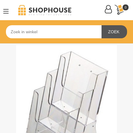
0
ZOEK