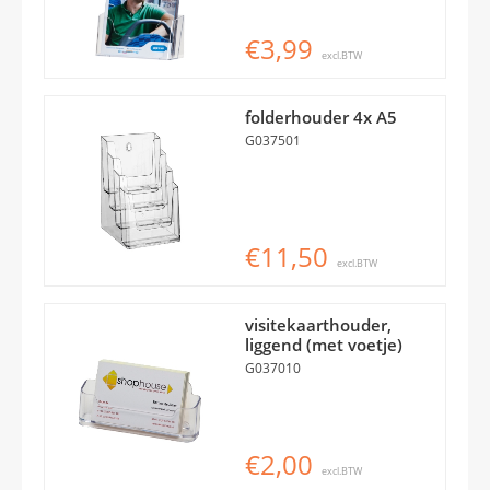
€3,99
excl.BTW
folderhouder 4x A5
G037501
€11,50
excl.BTW
visitekaarthouder,
liggend (met voetje)
G037010
€2,00
excl.BTW