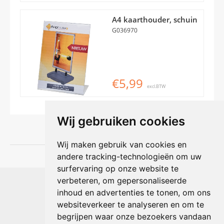
A4 kaarthouder, schuin
G036970
€5,99
excl.BTW
Wij gebruiken cookies
Wij maken gebruik van cookies en
andere tracking-technologieën om uw
surfervaring op onze website te
Shophouse online
verbeteren, om gepersonaliseerde
Max Planckstraat 4
inhoud en advertenties te tonen, om ons
6716 BE Ede, Nederland
websiteverkeer te analyseren en om te
Telefoon:
+31(0)318 618 121
begrijpen waar onze bezoekers vandaan
E-mail:
info@shophouse.nl