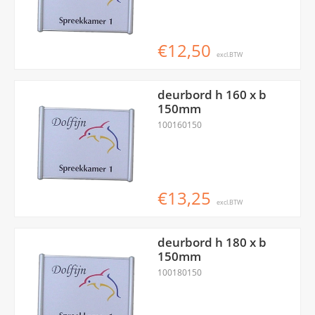
€12,50
excl.BTW
deurbord h 160 x b
150mm
100160150
€13,25
excl.BTW
deurbord h 180 x b
150mm
100180150