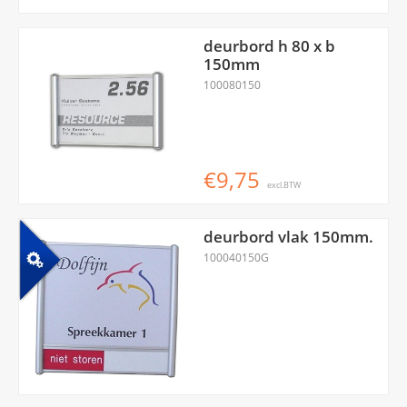
deurbord h 80 x b
150mm
100080150
€9,75
excl.BTW
deurbord vlak 150mm.
100040150G