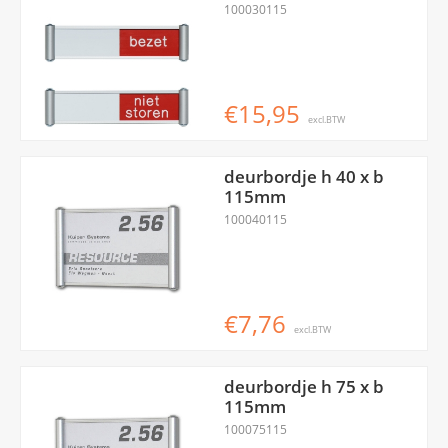
100030115
€15,95
excl.BTW
deurbordje h 40 x b
115mm
100040115
€7,76
excl.BTW
deurbordje h 75 x b
115mm
100075115