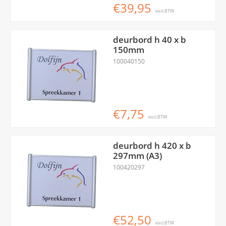
€39,95
excl.BTW
deurbord h 40 x b
150mm
100040150
€7,75
excl.BTW
deurbord h 420 x b
297mm (A3)
100420297
€52,50
excl.BTW