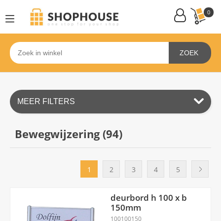
0
ZOEK
MEER FILTERS
Bewegwijzering (
94
)
1
2
3
4
5
deurbord h 100 x b
150mm
100100150