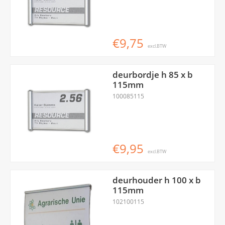
€9,75
excl.BTW
deurbordje h 85 x b
115mm
100085115
€9,95
excl.BTW
deurhouder h 100 x b
115mm
102100115