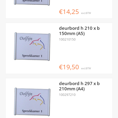
€14,25
excl.BTW
deurbord h 210 x b
150mm (A5)
100210150
€19,50
excl.BTW
deurbord h 297 x b
210mm (A4)
100297210