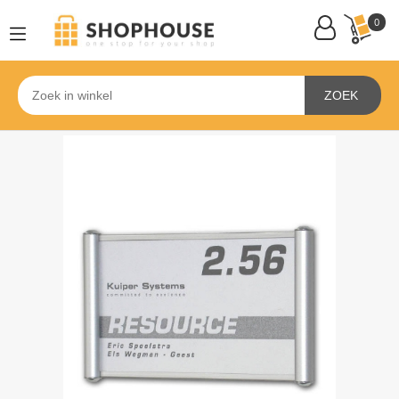
0
ZOEK