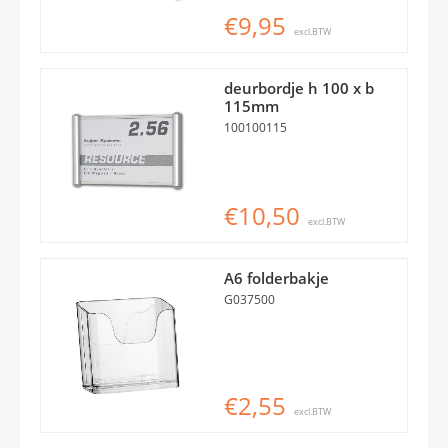
€9,95
excl.BTW
deurbordje h 100 x b
115mm
100100115
€10,50
excl.BTW
A6 folderbakje
G037500
€2,55
excl.BTW