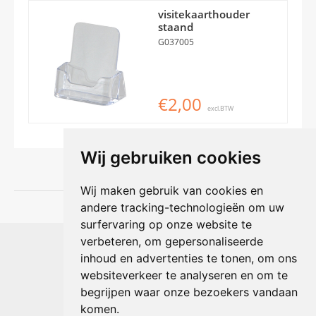
visitekaarthouder
staand
G037005
€2,00
excl.BTW
Wij gebruiken cookies
Wij maken gebruik van cookies en
andere tracking-technologieën om uw
surfervaring op onze website te
Shophouse online
verbeteren, om gepersonaliseerde
Max Planckstraat 4
inhoud en advertenties te tonen, om ons
6716 BE Ede, Nederland
websiteverkeer te analyseren en om te
Telefoon:
+31(0)318 618 121
begrijpen waar onze bezoekers vandaan
E-mail:
info@shophouse.nl
Geopend: ma t/m vr 09:00-17:00 uur
komen.