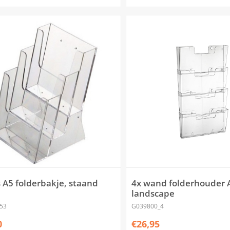
 A5 folderbakje, staand
4x wand folderhouder 
landscape
53
G039800_4
0
€26,95