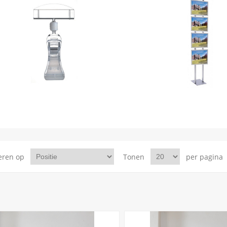
eren op
Tonen
per pagina