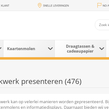
 KLANT
SNELLE LEVERINGEN
NO-N
Draagtassen &
Kaartenmolen
cadeaupapier
kwerk presenteren (
476
)
werk kan op velerlei manieren worden gepresenteerd. Bi
tenmolens en informatiedisplays. Daarnaast bieden wij veel 