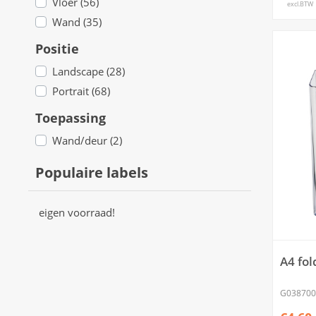
Vloer (56)
excl.BTW
Wand (35)
Positie
Landscape (28)
Portrait (68)
Toepassing
Wand/deur (2)
Populaire labels
eigen voorraad!
A4 fo
G038700