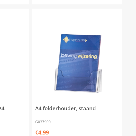
A4
A4 folderhouder, staand
G037900
€4,99