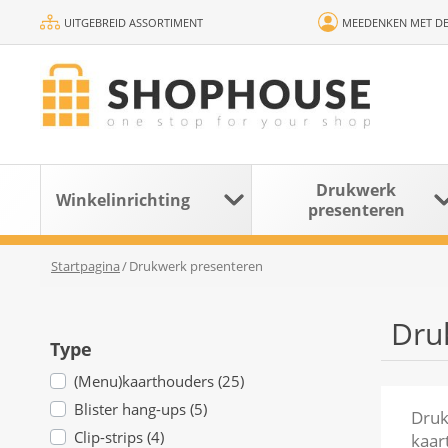
UITGEBREID ASSORTIMENT
MEEDENKEN MET DE
Drukwerk
Winkelinrichting
presenteren
Startpagina
/
Drukwerk presenteren
Dru
Type
(Menu)kaarthouders (25)
Blister hang-ups (5)
Druk
Clip-strips (4)
kaar