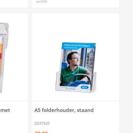
excl.BTW
 met
A5 folderhouder, staand
G037920