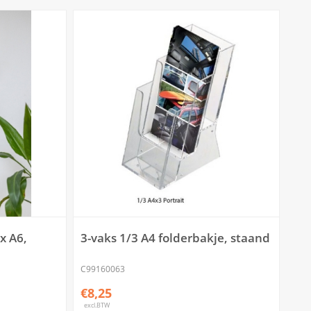
x A6,
3-vaks 1/3 A4 folderbakje, staand
C99160063
€8,25
excl.BTW