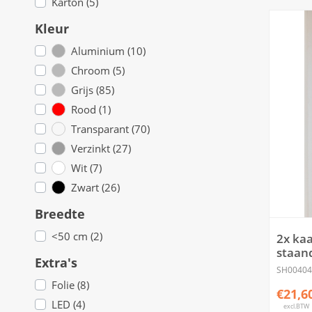
Karton (5)
Kleur
Aluminium (10)
Chroom (5)
Grijs (85)
Rood (1)
Transparant (70)
Verzinkt (27)
Wit (7)
Zwart (26)
Breedte
<50 cm (2)
2x kaa
staand
Extra's
SH00404
Folie (8)
€21,6
LED (4)
excl.BTW