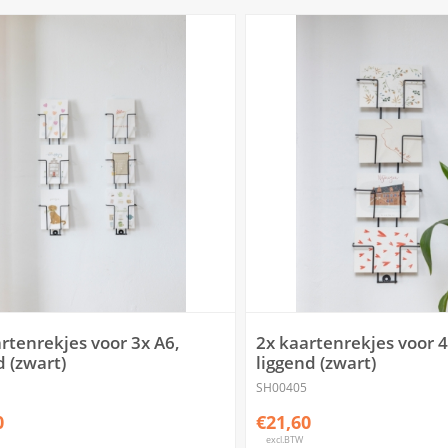
rtenrekjes voor 3x A6,
2x kaartenrekjes voor 4
 (zwart)
liggend (zwart)
SH00405
0
€21,60
excl.BTW