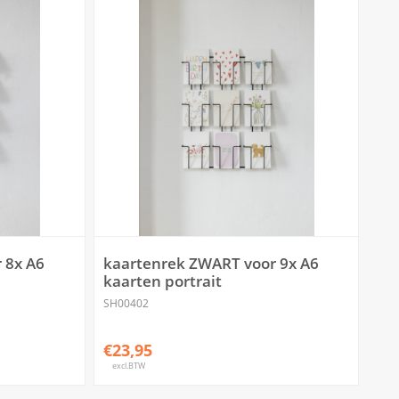
 8x A6
kaartenrek ZWART voor 9x A6
kaarten portrait
SH00402
€23,95
excl.BTW