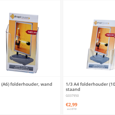
 (A6) folderhouder, wand
1/3 A4 folderhouder (1
staand
G037950
€2,99
excl.BTW