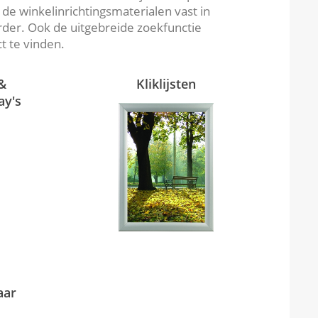
de winkelinrichtingsmaterialen vast in
erder. Ook de uitgebreide zoekfunctie
t te vinden.
 &
Kliklijsten
ay's
aar