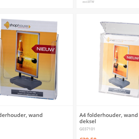
excl.BTW
lderhouder, wand
A4 folderhouder, wand
deksel
G037101