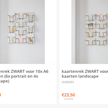
enrek ZWART voor 10x A6
kaartenrek ZWART voor
n (6x portrait en 4x
kaarten landscape
cape)
SH00403
0
€23,50
excl.BTW