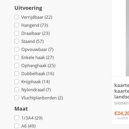
Uitvoering
Verrijdbaar (22)
Hangend (73)
Draaibaar (23)
Staand (57)
Opvouwbaar (7)
Enkele haak (27)
Ophanghaak (25)
Dubbelhaak (16)
Knijphaak (14)
kaart
Nylondraad (7)
kaarte
lands
Vluchtplanborden (2)
SH00401
Maat
€24,2
1/3A4 (29)
excl.BTW
A6 (49)