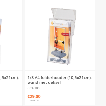
0,5x21cm),
1/3 A4 folderhouder (10,5x21cm),
wand met deksel
G0371005
€29,00
excl.BTW