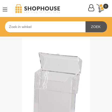
0
ZOEK