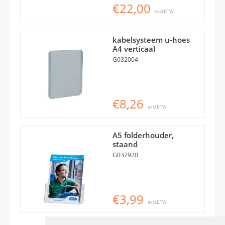
€22,00
excl.BTW
kabelsysteem u-hoes
A4 verticaal
G032004
€8,26
excl.BTW
A5 folderhouder,
staand
G037920
€3,99
excl.BTW