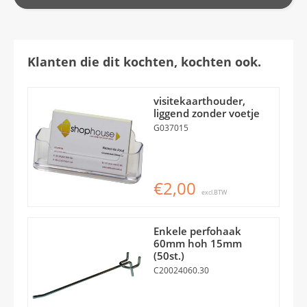
Klanten die dit kochten, kochten ook.
visitekaarthouder,
liggend zonder voetje
G037015
€2,00
excl.BTW
Enkele perfohaak
60mm hoh 15mm
(50st.)
C20024060.30