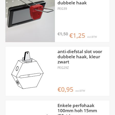
dubbele haak
PEG39
€1,50
€1,25
excl.BTW
anti-diefstal slot voor
dubbele haak, kleur
zwart
PEG29Z
€0,95
excl.BTW
Enkele perfohaak
100mm hoh 15mm