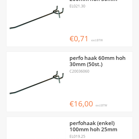
EL021.30
€0,71
excl.BTW
perfo haak 60mm hoh
30mm (50st.)
C20036060
€16,00
excl.BTW
perfohaak (enkel)
100mm hoh 25mm
EL019.25