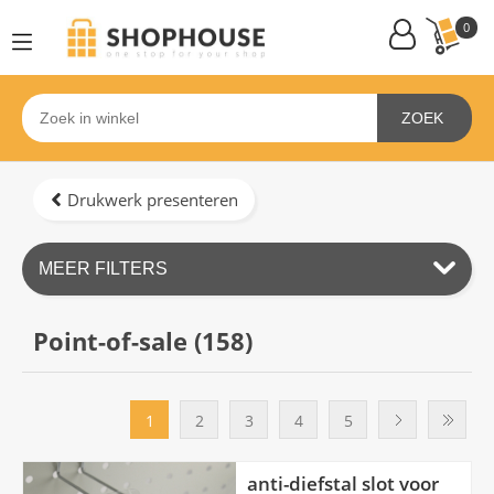
0
ZOEK
Drukwerk presenteren
MEER FILTERS
Point-of-sale (
158
)
1
2
3
4
5
anti-diefstal slot voor