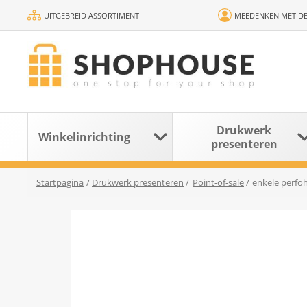
UITGEBREID ASSORTIMENT
MEEDENKEN MET DE
Drukwerk
Winkelinrichting
presenteren
Startpagina
/
Drukwerk presenteren
/
Point-of-sale
/
enkele perf