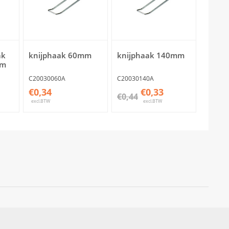
ak
knijphaak 60mm
knijphaak 140mm
mm
C20030060A
C20030140A
€0,34
€0,33
€0,44
excl.BTW
excl.BTW