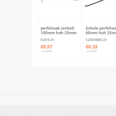
perfohaak (enkel)
Enkele perfoha
100mm hoh 25mm
60mm hoh 25
EL019.25
C20034060.25
€0,57
€0,33
excl.BTW
excl.BTW