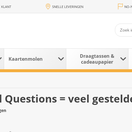
 KLANT
SNELLE LEVERINGEN
NO-N
Draagtassen &
Kaartenmolen
cadeaupapier
 Questions = veel gesteld
gen