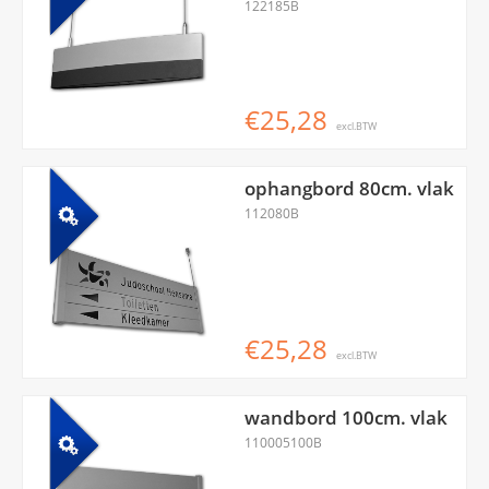
122185B
€25,28
excl.BTW
ophangbord 80cm. vlak
112080B
€25,28
excl.BTW
wandbord 100cm. vlak
110005100B