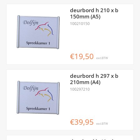
deurbord h 210 x b
150mm (A5)
100210150
€19,50
excl.BTW
deurbord h 297 x b
210mm (A4)
100297210
€39,95
excl.BTW