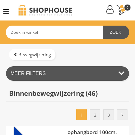
0
ZOEK
Bewegwijzering
MEER FILTERS
Binnenbewegwijzering (
46
)
1
2
3
ophangbord 100cm.