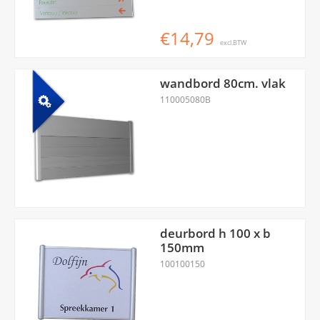
€14,79
excl.BTW
wandbord 80cm. vlak
110005080B
deurbord h 100 x b
150mm
100100150