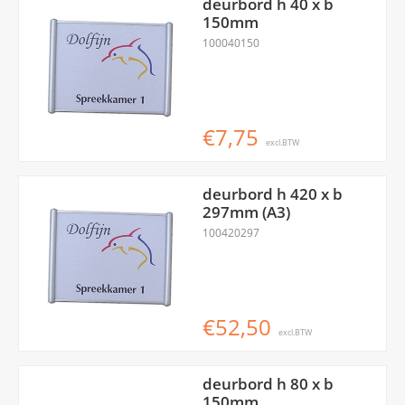
deurbord h 40 x b
150mm
100040150
€7,75
excl.BTW
deurbord h 420 x b
297mm (A3)
100420297
€52,50
excl.BTW
deurbord h 80 x b
150mm