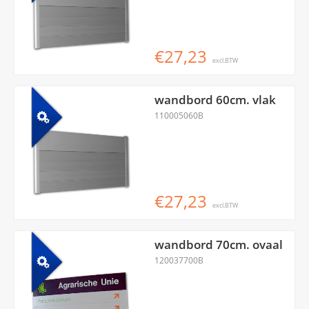
€27,23
excl.BTW
wandbord 60cm. vlak
110005060B
€27,23
excl.BTW
wandbord 70cm. ovaal
120037700B