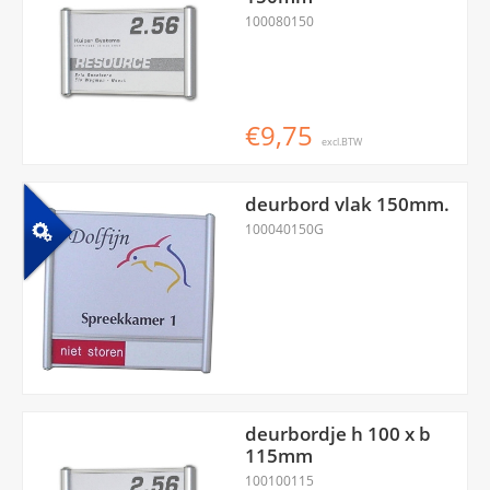
100080150
€9,75
excl.BTW
deurbord vlak 150mm.
100040150G
deurbordje h 100 x b
115mm
100100115