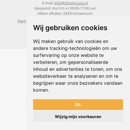
E-mail:
info@shophouse.nl
Geopend: ma t/m vr 09:00-17:00 uur
Alleen afhalen, GEEN showroom
Klantenservice
Algemene voorwaarden
Privacybeleid
Wij gebruiken cookies
Powered by
nopCommerce
Wij maken gebruik van cookies en
andere tracking-technologieën om uw
surfervaring op onze website te
verbeteren, om gepersonaliseerde
inhoud en advertenties te tonen, om ons
websiteverkeer te analyseren en om te
begrijpen waar onze bezoekers vandaan
komen.
OK
Wijzig mijn voorkeuren