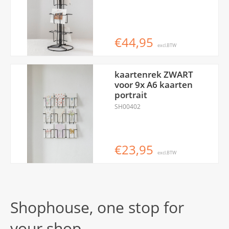
€44,95
excl.BTW
kaartenrek ZWART
voor 9x A6 kaarten
portrait
SH00402
€23,95
excl.BTW
Shophouse, one stop for
your shop