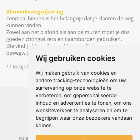
Binnenbewegwijzering
Eenmaal binnen is het belangrijk dat je klanten de weg
kunnen vinden.
Zowel aan het plafond als aan de muren moet je dus
goede richtingwijzers en naamborden gebruiken.
Die vind je hier, alles op één plek. Ook voor
bewegwijzering, ‘one stop for your shop’.
Wij gebruiken cookies
/ / Bekijk hier de producten
Wij maken gebruik van cookies en
andere tracking-technologieën om uw
surfervaring op onze website te
Shophouse online
verbeteren, om gepersonaliseerde
Max Planckstraat 4
inhoud en advertenties te tonen, om ons
6716 BE Ede, Nederland
websiteverkeer te analyseren en om te
Telefoon:
+31(0)318 618 121
begrijpen waar onze bezoekers vandaan
E-mail:
info@shophouse.nl
Geopend: ma t/m vr 09:00-17:00 uur
komen.
Alleen afhalen, GEEN showroom
Klantenservice
Algemene voorwaarden
Privacybeleid