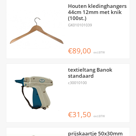
Houten kledinghangers
44cm 12mm met knik
(100st.)
GK010101039
€89,00
excl.BTW
textieltang Banok
standaard
c30010100
€31,50
excl.BTW
prijskaartje 50x30mm