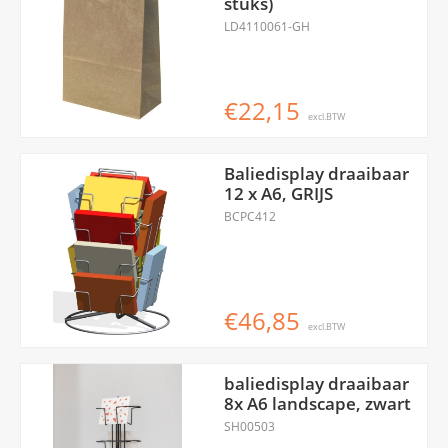
stuks)
LD4110061-GH
€22,15
excl.BTW
Baliedisplay draaibaar
12 x A6, GRIJS
BCPC412
€46,85
excl.BTW
baliedisplay draaibaar
8x A6 landscape, zwart
SH00503