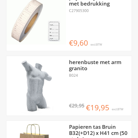
met bedrukking
C27905300
€9,60
excl.BTW
herenbuste met arm
granito
B024
€29,95
€19,95
excl.BTW
Papieren tas Bruin
B32(+D12) x H41 cm (50