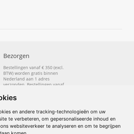
Bezorgen
Bestellingen vanaf € 350 (excl.
BTW) worden gratis binnen
Nederland aan 1 adres
verzonden. Bestellingen vanaf
€ 500 (excl. BTW) worden
gratis naar België aan 1 adres
okies
verzonden.
okies en andere tracking-technologieën om uw
Lees hier hoe het bezorgen
werkt.
ite te verbeteren, om gepersonaliseerde inhoud en
 ons websiteverkeer te analyseren en om te begrijpen
daan komen.