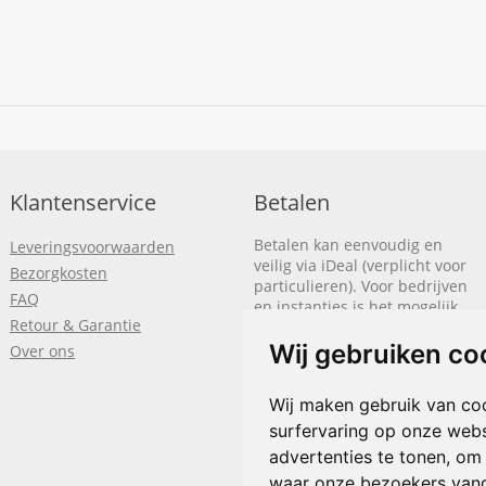
Klantenservice
Betalen
Betalen kan eenvoudig en
Leveringsvoorwaarden
veilig via iDeal (verplicht voor
Bezorgkosten
particulieren). Voor bedrijven
FAQ
en instanties is het mogelijk
Retour & Garantie
om op rekening te betalen.
We sturen je dan een factuur
Wij gebruiken co
Over ons
nadat de bestelling is
afgerond.
Wij maken gebruik van co
Klik hier om meer te lezen
of
surfervaring op onze webs
bel
+31(0)318 618 121
advertenties te tonen, om
waar onze bezoekers van