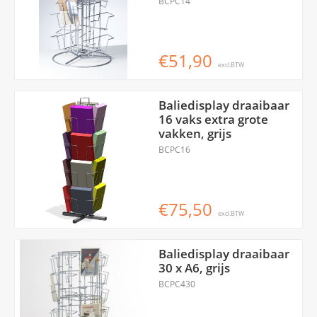
BCPC14
€51,90
excl.BTW
Baliedisplay draaibaar
16 vaks extra grote
vakken, grijs
BCPC16
€75,50
excl.BTW
Baliedisplay draaibaar
30 x A6, grijs
BCPC430