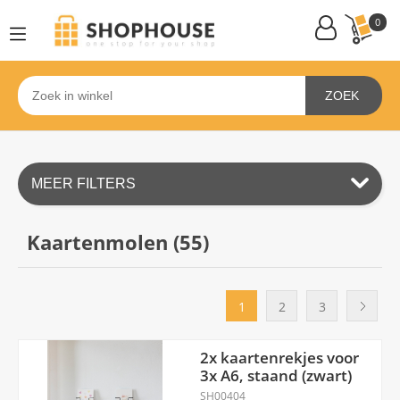
0
ZOEK
MEER FILTERS
Kaartenmolen (
55
)
1
2
3
2x kaartenrekjes voor
3x A6, staand (zwart)
SH00404