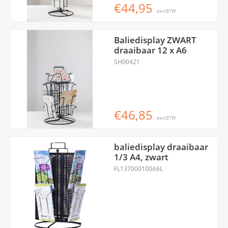
€44,95
excl.BTW
Baliedisplay ZWART
draaibaar 12 x A6
SH00421
€46,85
excl.BTW
baliedisplay draaibaar
1/3 A4, zwart
FL137000100A6L