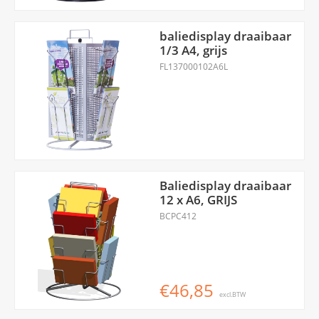
baliedisplay draaibaar
1/3 A4, grijs
FL137000102A6L
Baliedisplay draaibaar
12 x A6, GRIJS
BCPC412
€46,85
excl.BTW