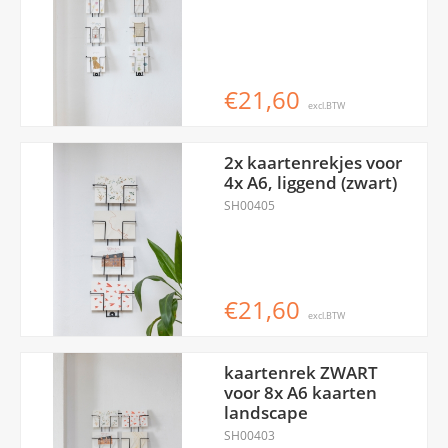
€21,60
excl.BTW
2x kaartenrekjes voor
4x A6, liggend (zwart)
SH00405
€21,60
excl.BTW
kaartenrek ZWART
voor 8x A6 kaarten
landscape
SH00403