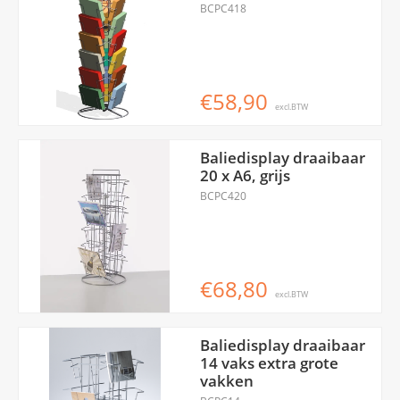
BCPC418
€58,90
excl.BTW
Baliedisplay draaibaar
20 x A6, grijs
BCPC420
€68,80
excl.BTW
Baliedisplay draaibaar
14 vaks extra grote
vakken