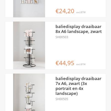
€24,20
excl.BTW
baliedisplay draaibaar
8x A6 landscape, zwart
SH00503
€44,95
excl.BTW
baliedisplay draaibaar
7x A6, zwart (3x
portrait en 4x
landscape)
SH00505