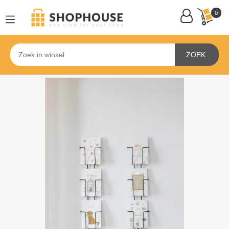
0
ZOEK