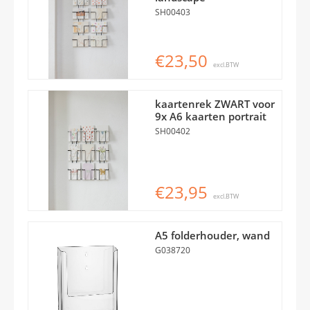
SH00403
€23,50
excl.BTW
kaartenrek ZWART voor
9x A6 kaarten portrait
SH00402
€23,95
excl.BTW
A5 folderhouder, wand
G038720