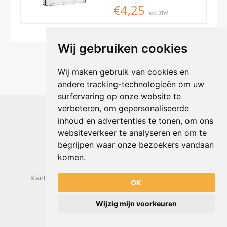
€4,25
excl.BTW
Wij gebruiken cookies
Wij maken gebruik van cookies en
andere tracking-technologieën om uw
surfervaring op onze website te
Shophouse online
verbeteren, om gepersonaliseerde
Max Planckstraat 4
inhoud en advertenties te tonen, om ons
6716 BE Ede, Nederland
websiteverkeer te analyseren en om te
Telefoon:
+31(0)318 618 121
begrijpen waar onze bezoekers vandaan
E-mail:
info@shophouse.nl
Geopend: ma t/m vr 09:00-17:00 uur
komen.
Alleen afhalen, GEEN showroom
Klantenservice
Algemene voorwaarden
Privacybeleid
OK
Wijzig mijn voorkeuren
Powered by
nopCommerce