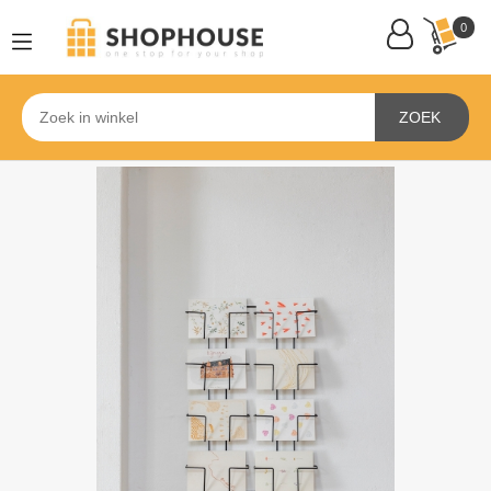
0
ZOEK