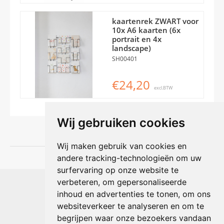
kaartenrek ZWART voor
10x A6 kaarten (6x
portrait en 4x
landscape)
SH00401
€24,20
excl.BTW
Wij gebruiken cookies
Wij maken gebruik van cookies en
andere tracking-technologieën om uw
surfervaring op onze website te
Shophouse online
verbeteren, om gepersonaliseerde
Max Planckstraat 4
inhoud en advertenties te tonen, om ons
6716 BE Ede, Nederland
websiteverkeer te analyseren en om te
Telefoon:
+31(0)318 618 121
begrijpen waar onze bezoekers vandaan
E-mail:
info@shophouse.nl