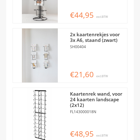
€44,95
excl.BTW
2x kaartenrekjes voor
3x A6, staand (zwart)
SH00404
€21,60
excl.BTW
Kaartenrek wand, voor
24 kaarten landscape
(2x12)
FL143000018N
€48,95
excl.BTW