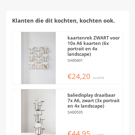
Klanten die dit kochten, kochten ook.
kaartenrek ZWART voor
10x A6 kaarten (6x
portrait en 4x
landscape)
SH00401
€24,20
excl.BTW
baliedisplay draaibaar
7x A6, zwart (3x portrait
en 4x landscape)
SH00505
€44,95