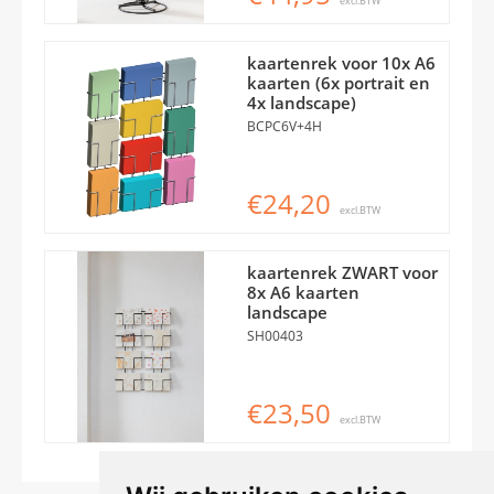
excl.BTW
kaartenrek voor 10x A6
kaarten (6x portrait en
4x landscape)
BCPC6V+4H
€24,20
excl.BTW
kaartenrek ZWART voor
8x A6 kaarten
landscape
SH00403
€23,50
excl.BTW