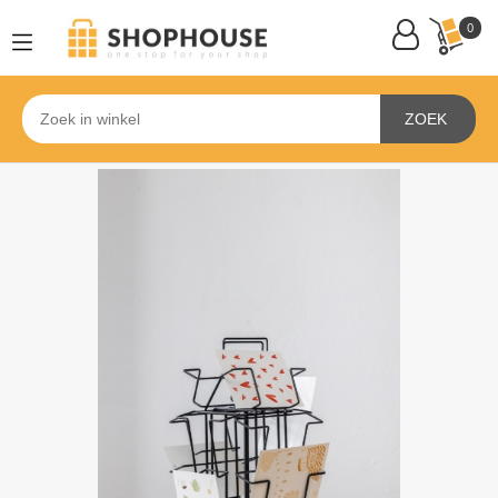
0
ZOEK