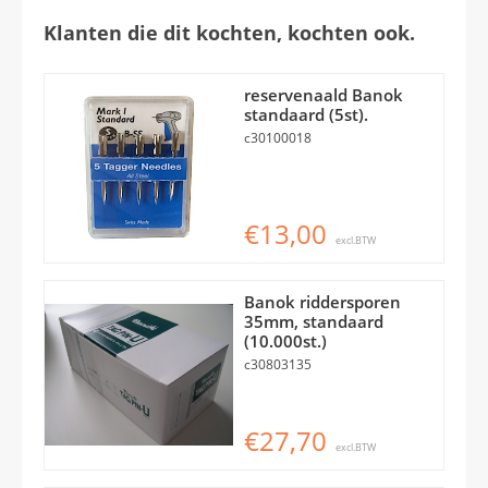
Klanten die dit kochten, kochten ook.
reservenaald Banok
standaard (5st).
c30100018
€13,00
excl.BTW
Banok riddersporen
35mm, standaard
(10.000st.)
c30803135
€27,70
excl.BTW