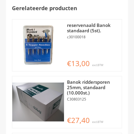
Gerelateerde producten
reservenaald Banok
standaard (5st).
c30100018
€13,00
excl.BTW
Banok riddersporen
25mm, standaard
(10.000st.)
C30803125
€27,40
excl.BTW