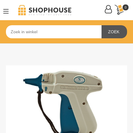
0
ZOEK