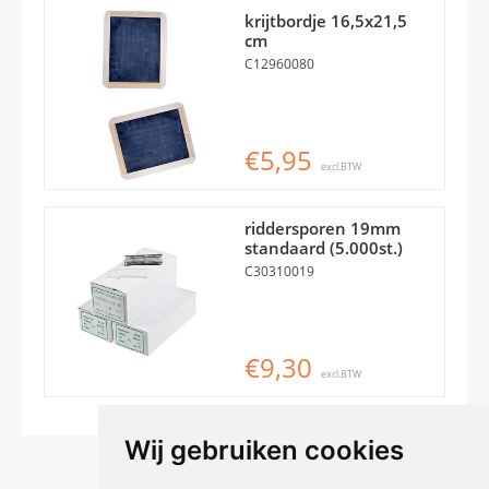
krijtbordje 16,5x21,5
cm
C12960080
€5,95
excl.BTW
riddersporen 19mm
standaard (5.000st.)
C30310019
€9,30
excl.BTW
Wij gebruiken cookies