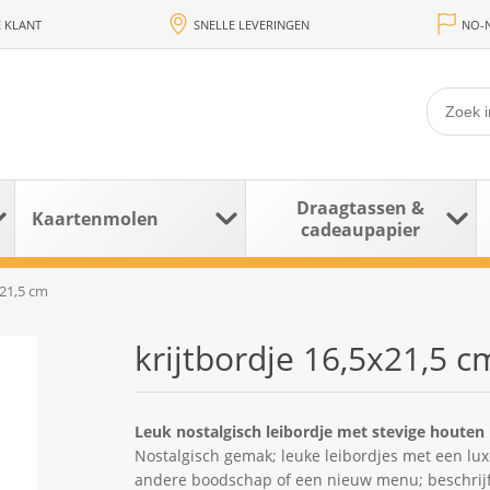
 KLANT
SNELLE LEVERINGEN
NO-N
Draagtassen &
Kaartenmolen
cadeaupapier
x21,5 cm
krijtbordje 16,5x21,5 c
Leuk nostalgisch leibordje met stevige houten
Nostalgisch gemak; leuke leibordjes met een lux
andere boodschap of een nieuw menu; beschrijfba