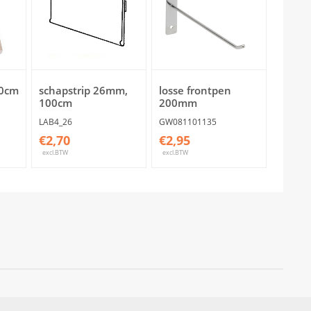
30cm
schapstrip 26mm,
losse frontpen
100cm
200mm
LAB4_26
GW081101135
€2,70
€2,95
excl.BTW
excl.BTW