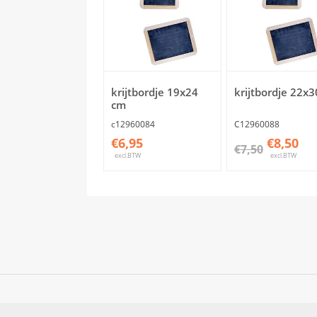
krijtbordje 19x24
krijtbordje 22x
cm
c12960084
C12960088
€6,95
€8,50
€7,50
excl.BTW
excl.BTW