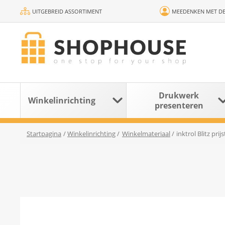
UITGEBREID ASSORTIMENT
MEEDENKEN MET DE
Drukwerk
Winkelinrichting
presenteren
Startpagina
/
Winkelinrichting
/
Winkelmateriaal
/
inktrol Blitz prij