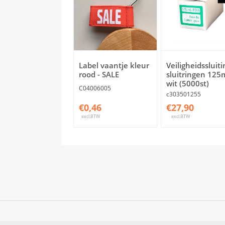
Label vaantje kleur
Veiligheidssluit
rood - SALE
sluitringen 12
wit (5000st)
C04006005
c303501255
€0,46
€27,90
excl.BTW
excl.BTW