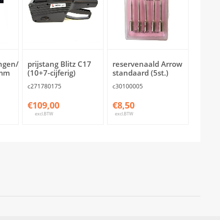
ingen/
prijstang Blitz C17
reservenaald Arrow
5mm
(10+7-cijferig)
standaard (5st.)
c271780175
c30100005
€109,00
€8,50
excl.BTW
excl.BTW