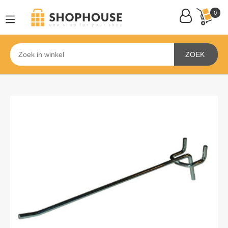
0
ZOEK