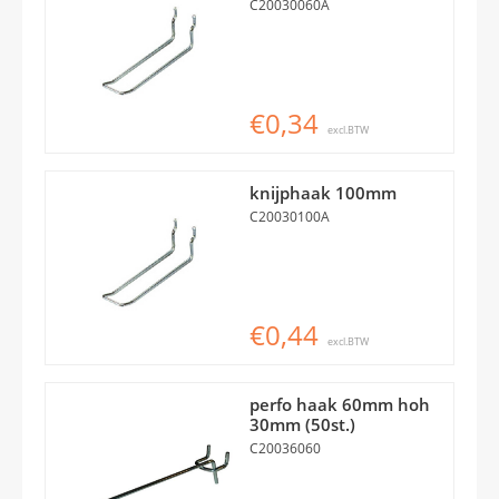
C20030060A
€0,34
excl.BTW
knijphaak 100mm
C20030100A
€0,44
excl.BTW
perfo haak 60mm hoh
30mm (50st.)
C20036060