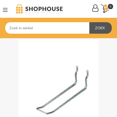
0
ZOEK