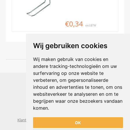
€0,34
excl.BTW
Wij gebruiken cookies
Wij maken gebruik van cookies en
andere tracking-technologieën om uw
surfervaring op onze website te
Shophouse online
verbeteren, om gepersonaliseerde
Max Planckstraat 4
inhoud en advertenties te tonen, om ons
6716 BE Ede, Nederland
websiteverkeer te analyseren en om te
Telefoon:
+31(0)318 618 121
begrijpen waar onze bezoekers vandaan
E-mail:
info@shophouse.nl
Geopend: ma t/m vr 09:00-17:00 uur
komen.
Alleen afhalen, GEEN showroom
Klantenservice
Algemene voorwaarden
Privacybeleid
OK