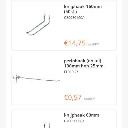
knijphaak 160mm
(50st.)
C20030160A
€14,75
excl.BTW
perfohaak (enkel)
100mm hoh 25mm
EL019.25
€0,57
excl.BTW
knijphaak 60mm
C20030060A