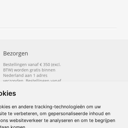
Bezorgen
Bestellingen vanaf € 350 (excl.
BTW) worden gratis binnen
Nederland aan 1 adres
verzonden. Bestellingen vanaf
€ 500 (excl. BTW) worden
gratis naar België aan 1 adres
okies
verzonden.
okies en andere tracking-technologieën om uw
Lees hier hoe het bezorgen
werkt.
ite te verbeteren, om gepersonaliseerde inhoud en
 ons websiteverkeer te analyseren en om te begrijpen
daan komen.