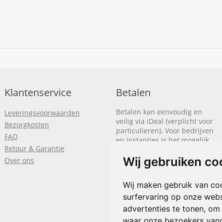
Klantenservice
Betalen
Betalen kan eenvoudig en
Leveringsvoorwaarden
veilig via iDeal (verplicht voor
Bezorgkosten
particulieren). Voor bedrijven
FAQ
en instanties is het mogelijk
Retour & Garantie
om op rekening te betalen.
We sturen je dan een factuur
Wij gebruiken co
Over ons
nadat de bestelling is
afgerond.
Wij maken gebruik van co
Klik hier om meer te lezen
of
surfervaring op onze webs
bel
+31(0)318 618 121
advertenties te tonen, om
waar onze bezoekers van