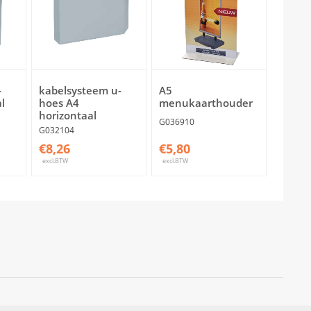
-
kabelsysteem u-
A5
l
hoes A4
menukaarthouder
horizontaal
G036910
G032104
€8,26
€5,80
excl.BTW
excl.BTW