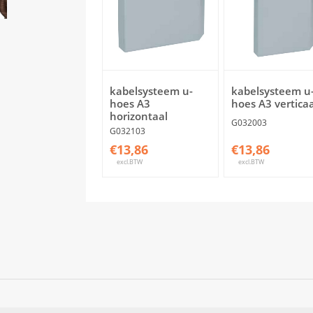
kabelsysteem u-
kabelsysteem u
hoes A3
hoes A3 verticaa
horizontaal
G032003
G032103
€13,86
€13,86
excl.BTW
excl.BTW