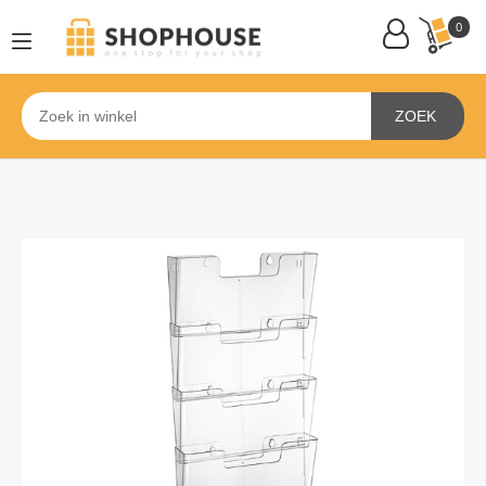
0
ZOEK