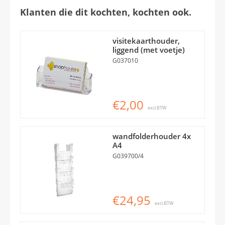
Klanten die dit kochten, kochten ook.
visitekaarthouder,
liggend (met voetje)
G037010
€2,00
excl.BTW
wandfolderhouder 4x
A4
G039700/4
€24,95
excl.BTW