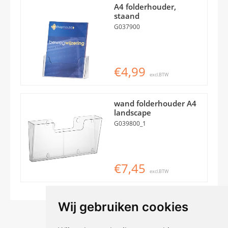
A4 folderhouder,
staand
G037900
€4,99
excl.BTW
wand folderhouder A4
landscape
G039800_1
€7,45
excl.BTW
Wij gebruiken cookies