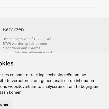
Bezorgen
Bestellingen vanaf € 350 (excl.
BTW) worden gratis binnen
Nederland aan 1 adres
verzonden. Bestellingen vanaf
€ 500 (excl. BTW) worden
gratis naar België aan 1 adres
okies
verzonden.
okies en andere tracking-technologieën om uw
Lees hier hoe het bezorgen
ite te verbeteren, om gepersonaliseerde inhoud en
werkt.
 ons websiteverkeer te analyseren en om te begrijpen
daan komen.
euren