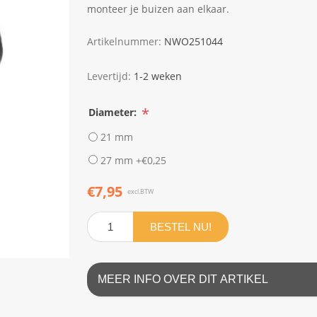
monteer je buizen aan elkaar.
Artikelnummer:
NWO251044
Levertijd:
1-2 weken
*
Diameter:
21 mm
27 mm +€0,25
€7,95
excl.BTW
BESTEL NU!
MEER INFO OVER DIT ARTIKEL