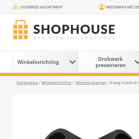
UITGEBREID ASSORTIMENT
MEEDENKEN MET DE
Drukwerk
Winkelinrichting
presenteren
Startpagina
/
Winkelinrichting
/
Winkelsystemen
/
3-weg kniestuk 