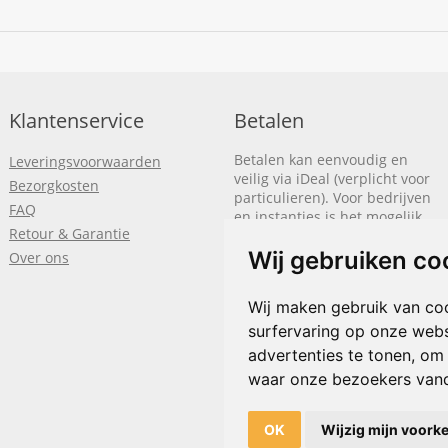
Klantenservice
Betalen
Betalen kan eenvoudig en
Leveringsvoorwaarden
veilig via iDeal (verplicht voor
Bezorgkosten
particulieren). Voor bedrijven
FAQ
en instanties is het mogelijk
Retour & Garantie
om op rekening te betalen.
We sturen je dan een factuur
Wij gebruiken co
Over ons
nadat de bestelling is
afgerond.
Wij maken gebruik van co
surfervaring op onze webs
Klik hier om meer te lezen
of
bel
+31(0)318 618 121
advertenties te tonen, om
waar onze bezoekers van
OK
Wijzig mijn voork