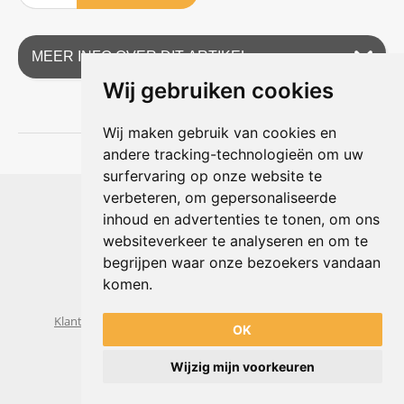
MEER INFO OVER DIT ARTIKEL
Wij gebruiken cookies
Wij maken gebruik van cookies en
andere tracking-technologieën om uw
surfervaring op onze website te
Shophouse online
verbeteren, om gepersonaliseerde
Max Planckstraat 4
inhoud en advertenties te tonen, om ons
6716 BE Ede, Nederland
websiteverkeer te analyseren en om te
Telefoon:
+31(0)318 618 121
begrijpen waar onze bezoekers vandaan
E-mail:
info@shophouse.nl
Geopend: ma t/m vr 09:00-17:00 uur
komen.
Alleen afhalen, GEEN showroom
Klantenservice
Algemene voorwaarden
Privacybeleid
OK
Wijzig mijn voorkeuren
Powered by
nopCommerce