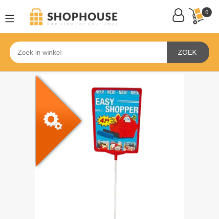
0
ZOEK