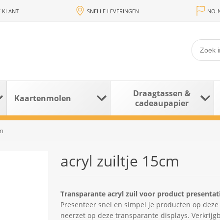
 KLANT
SNELLE LEVERINGEN
NO-N
Draagtassen &
Kaartenmolen
cadeaupapier
cm
acryl zuiltje 15cm
Transparante acryl zuil voor product presenta
Presenteer snel en simpel je producten op deze h
neerzet op deze transparante displays. Verkrijg