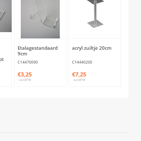
Etalagestandaard
acryl zuiltje 20cm
9cm
ot
C14470090
C14440200
€3,25
€7,25
excl.BTW
excl.BTW