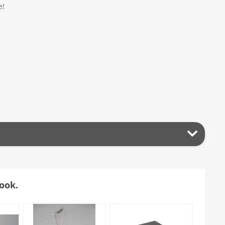
e!
ook.