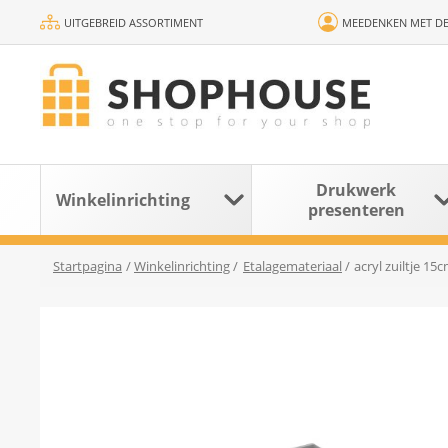
UITGEBREID ASSORTIMENT
MEEDENKEN MET DE
Drukwerk
Winkelinrichting
presenteren
Startpagina
/
Winkelinrichting
/
Etalagemateriaal
/
acryl zuiltje 15