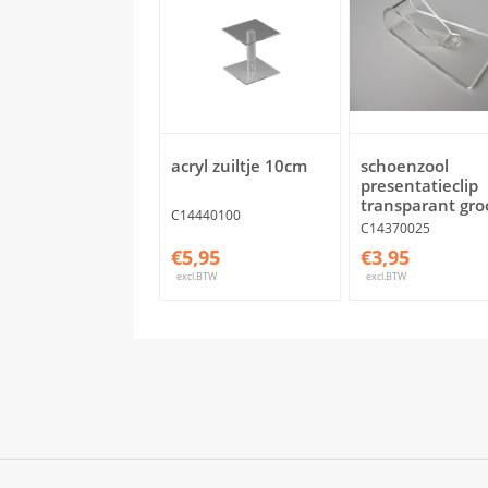
acryl zuiltje 10cm
schoenzool
presentatieclip
transparant gro
C14440100
C14370025
€5,95
€3,95
excl.BTW
excl.BTW