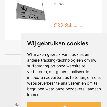
112060
€32,84
excl.BTW
Wij gebruiken cookies
Wij maken gebruik van cookies en
andere tracking-technologieën om uw
surfervaring op onze website te
Shophouse online
verbeteren, om gepersonaliseerde
Max Planckstraat 4
inhoud en advertenties te tonen, om ons
6716 BE Ede, Nederland
websiteverkeer te analyseren en om te
Telefoon:
+31(0)318 618 121
begrijpen waar onze bezoekers vandaan
E-mail:
info@shophouse.nl
Geopend: ma t/m vr 09:00-17:00 uur
komen.
Alleen afhalen, GEEN showroom
Klantenservice
Algemene voorwaarden
Privacybeleid
OK