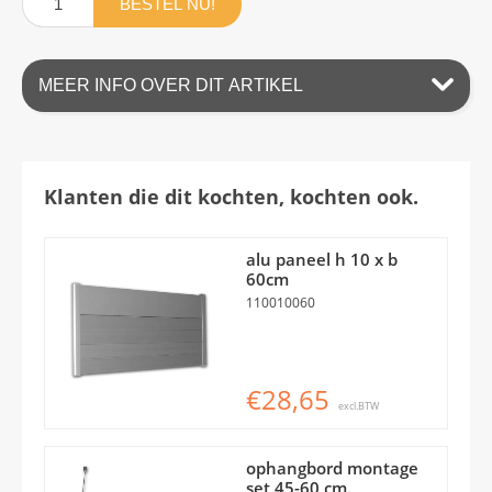
BESTEL NU!
MEER INFO OVER DIT ARTIKEL
Klanten die dit kochten, kochten ook.
alu paneel h 10 x b
60cm
110010060
€28,65
excl.BTW
ophangbord montage
set 45-60 cm.