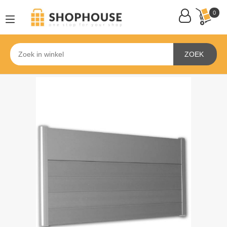
0
ZOEK