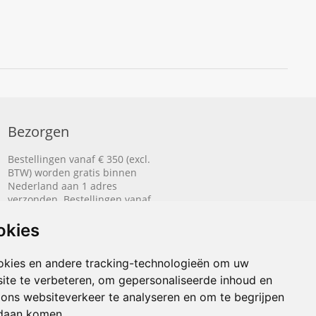
Bezorgen
Bestellingen vanaf € 350 (excl.
BTW) worden gratis binnen
Nederland aan 1 adres
verzonden. Bestellingen vanaf
€ 500 (excl. BTW) worden
gratis naar België aan 1 adres
okies
verzonden.
okies en andere tracking-technologieën om uw
Lees hier hoe het bezorgen
werkt.
ite te verbeteren, om gepersonaliseerde inhoud en
 ons websiteverkeer te analyseren en om te begrijpen
daan komen.