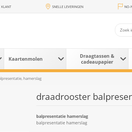
 KLANT
SNELLE LEVERINGEN
NO-N
Draagtassen &
Kaartenmolen
cadeaupapier
lpresentatie, hamerslag
draadrooster balpresen
balpresentatie hamerslag
balpresentatie hamerslag