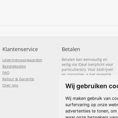
Klantenservice
Betalen
Betalen kan eenvoudig en
Leveringsvoorwaarden
veilig via iDeal (verplicht voor
Bezorgkosten
particulieren). Voor bedrijven
FAQ
en instanties is het mogelijk
Retour & Garantie
om op rekening te betalen.
We sturen je dan een factuur
Wij gebruiken co
Over ons
nadat de bestelling is
afgerond.
Wij maken gebruik van co
Klik hier om meer te lezen
of
surfervaring op onze webs
bel
+31(0)318 618 121
advertenties te tonen, om
waar onze bezoekers van