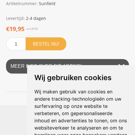
Artikelnummer:
Sunfield
Levertijd:
2-4 dagen
€19,95
excl.BTW
BESTEL NU!
MEER INFO OVER DIT ARTIKEL
Wij gebruiken cookies
Wij maken gebruik van cookies en
andere tracking-technologieën om uw
surfervaring op onze website te
Shophouse online
verbeteren, om gepersonaliseerde
Max Planckstraat 4
inhoud en advertenties te tonen, om ons
6716 BE Ede, Nederland
websiteverkeer te analyseren en om te
Telefoon:
+31(0)318 618 121