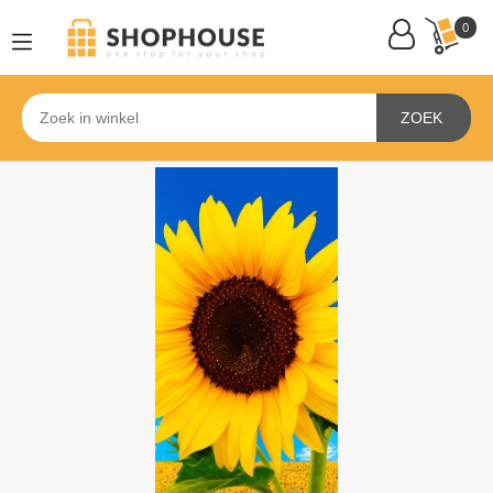
0
ZOEK