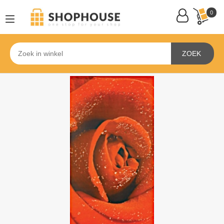
0
ZOEK