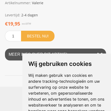
Artikelnummer:
Valerie
Levertijd:
2-4 dagen
€19,95
excl.BTW
BESTEL NU!
MEER INFO OVER DIT ARTIKEL
Wij gebruiken cookies
Wij maken gebruik van cookies en
andere tracking-technologieën om uw
surfervaring op onze website te
Shophouse online
verbeteren, om gepersonaliseerde
Max Planckstraat 4
inhoud en advertenties te tonen, om ons
6716 BE Ede, Nederland
websiteverkeer te analyseren en om te
Telefoon:
+31(0)318 618 121