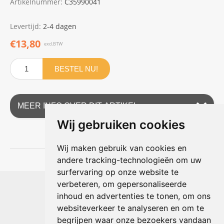
Artikelnummer:
C35990041
Levertijd:
2-4 dagen
€13,80
excl.BTW
BESTEL NU!
MEER INFO OVER DIT ARTIKEL
Wij gebruiken cookies
Wij maken gebruik van cookies en
andere tracking-technologieën om uw
surfervaring op onze website te
Shophouse online
verbeteren, om gepersonaliseerde
Max Planckstraat 4
inhoud en advertenties te tonen, om ons
6716 BE Ede, Nederland
websiteverkeer te analyseren en om te
Telefoon:
+31(0)318 618 121
begrijpen waar onze bezoekers vandaan
E-mail:
info@shophouse.nl