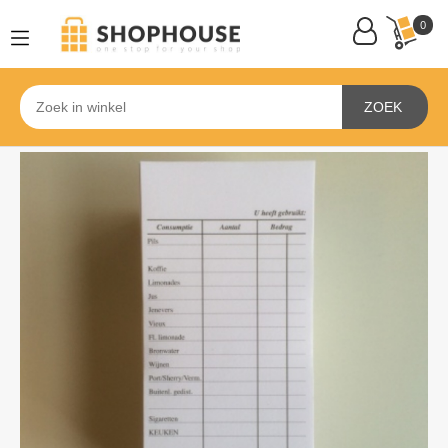
0
ZOEK