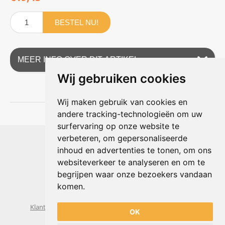
BESTEL NU!
MEER INFO OVER DIT ARTIKEL
Wij gebruiken cookies
Wij maken gebruik van cookies en
andere tracking-technologieën om uw
surfervaring op onze website te
Shophouse online
verbeteren, om gepersonaliseerde
Max Planckstraat 4
inhoud en advertenties te tonen, om ons
6716 BE Ede, Nederland
websiteverkeer te analyseren en om te
Telefoon:
+31(0)318 618 121
begrijpen waar onze bezoekers vandaan
E-mail:
info@shophouse.nl
Geopend: ma t/m vr 09:00-17:00 uur
komen.
Alleen afhalen, GEEN showroom
Klantenservice
Algemene voorwaarden
Privacybeleid
OK