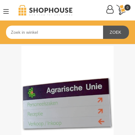
0
ZOEK