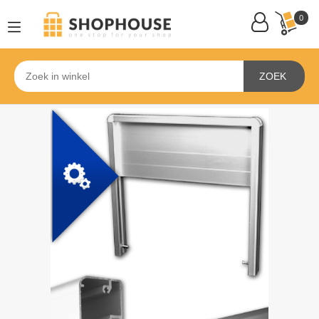
0
ZOEK