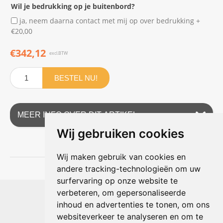
Wil je bedrukking op je buitenbord?
ja, neem daarna contact met mij op over bedrukking +
€20,00
€342,12
excl.BTW
BESTEL NU!
MEER INFO OVER DIT ARTIKEL
Wij gebruiken cookies
Wij maken gebruik van cookies en
andere tracking-technologieën om uw
surfervaring op onze website te
Shophouse online
verbeteren, om gepersonaliseerde
Max Planckstraat 4
inhoud en advertenties te tonen, om ons
6716 BE Ede, Nederland
websiteverkeer te analyseren en om te
Telefoon:
+31(0)318 618 121