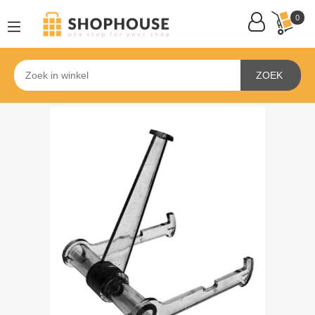
0
ZOEK