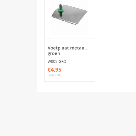
Voetplaat metaal,
groen
W005-GRO
€4,95
excl.BTW