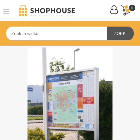
0
ZOEK