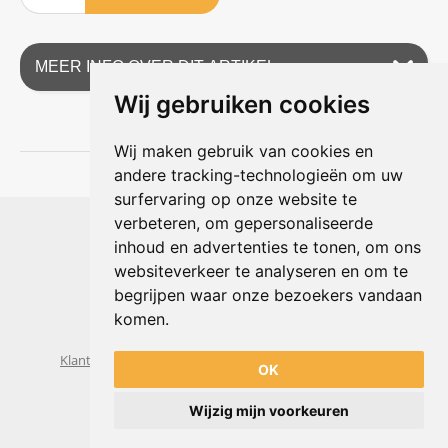
MEER INFO OVER DIT ARTIKEL
Wij gebruiken cookies
Wij maken gebruik van cookies en
andere tracking-technologieën om uw
surfervaring op onze website te
Shophouse online
verbeteren, om gepersonaliseerde
Max Planckstraat 4
inhoud en advertenties te tonen, om ons
6716 BE Ede, Nederland
websiteverkeer te analyseren en om te
Telefoon:
+31(0)318 618 121
begrijpen waar onze bezoekers vandaan
E-mail:
info@shophouse.nl
Geopend: ma t/m vr 09:00-17:00 uur
komen.
Alleen afhalen, GEEN showroom
Klantenservice
Algemene voorwaarden
Privacybeleid
OK
Wijzig mijn voorkeuren
Powered by
nopCommerce