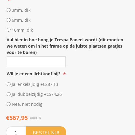
*
3mm. dik
6mm. dik
10mm. dik
Vul hier in hoe hoog je Trespa Paneel wordt (dit moeten
we weten om in het frame op de juiste plaatsen gaatjes
voor te boren)
*
Wil je er een lichtkoof bij?
Ja, enkelzijdig +€287,13
Ja, dubbelzijdig +€574,26
Nee, niet nodig
€567,95
excl.BTW
BESTEL NU!