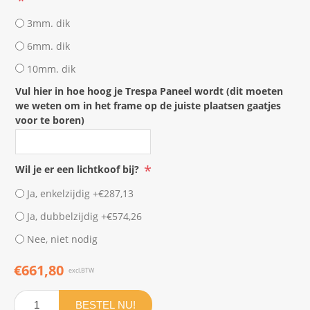
*
3mm. dik
6mm. dik
10mm. dik
Vul hier in hoe hoog je Trespa Paneel wordt (dit moeten
we weten om in het frame op de juiste plaatsen gaatjes
voor te boren)
*
Wil je er een lichtkoof bij?
Ja, enkelzijdig +€287,13
Ja, dubbelzijdig +€574,26
Nee, niet nodig
€661,80
excl.BTW
BESTEL NU!