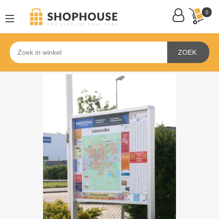
0
ZOEK