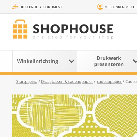
UITGEBREID ASSORTIMENT
MEEDENKEN MET DE
Drukwerk
Winkelinrichting
presenteren
Startpagina
/
Draagtassen & cadeaupapier
/
cadeaupapier
/
Cadeau