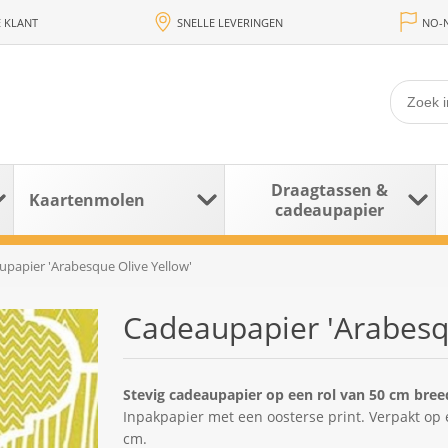
 KLANT
SNELLE LEVERINGEN
NO-N
Draagtassen &
Kaartenmolen
cadeaupapier
papier 'Arabesque Olive Yellow'
Cadeaupapier 'Arabesqu
Stevig cadeaupapier op een rol van 50 cm bree
Inpakpapier met een oosterse print. Verpakt op
cm.