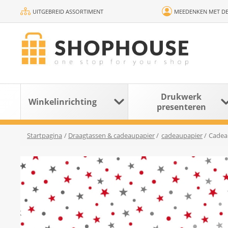
UITGEBREID ASSORTIMENT
MEEDENKEN MET DE
Drukwerk
Winkelinrichting
presenteren
Startpagina
/
Draagtassen & cadeaupapier
/
cadeaupapier
/
Cadeau