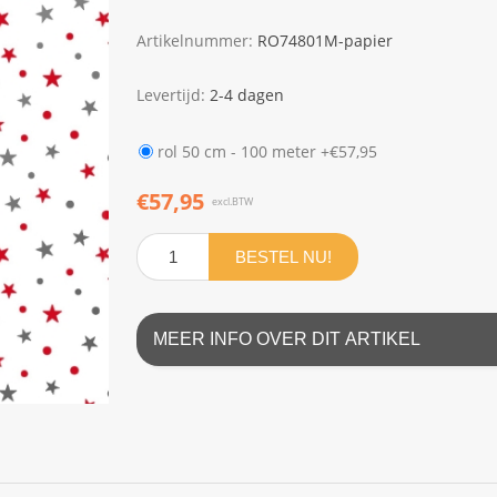
Artikelnummer:
RO74801M-papier
Levertijd:
2-4 dagen
rol 50 cm - 100 meter +€57,95
€57,95
excl.BTW
BESTEL NU!
MEER INFO OVER DIT ARTIKEL