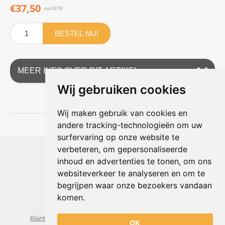
€37,50
excl.BTW
BESTEL NU!
MEER INFO OVER DIT ARTIKEL
Wij gebruiken cookies
Wij maken gebruik van cookies en
andere tracking-technologieën om uw
surfervaring op onze website te
Shophouse online
verbeteren, om gepersonaliseerde
Max Planckstraat 4
inhoud en advertenties te tonen, om ons
6716 BE Ede, Nederland
websiteverkeer te analyseren en om te
Telefoon:
+31(0)318 618 121
begrijpen waar onze bezoekers vandaan
E-mail:
info@shophouse.nl
Geopend: ma t/m vr 09:00-17:00 uur
komen.
Alleen afhalen, GEEN showroom
Klantenservice
Algemene voorwaarden
Privacybeleid
OK