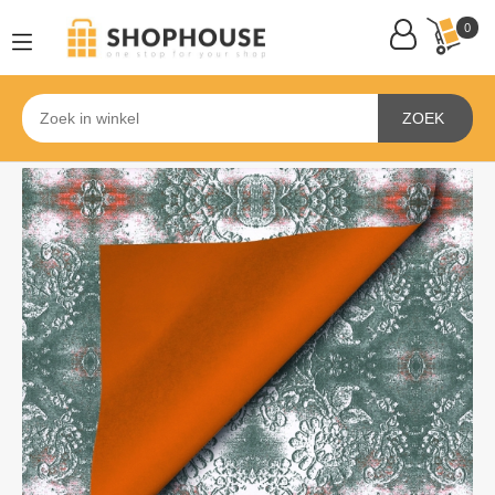
0
ZOEK