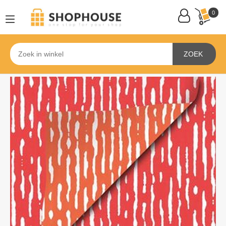
0
ZOEK