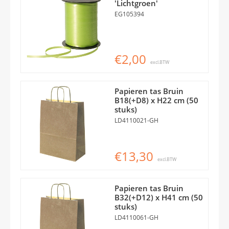
'Lichtgroen'
EG105394
€2,00
excl.BTW
Papieren tas Bruin
B18(+D8) x H22 cm (50
stuks)
LD4110021-GH
€13,30
excl.BTW
Papieren tas Bruin
B32(+D12) x H41 cm (50
stuks)
LD4110061-GH