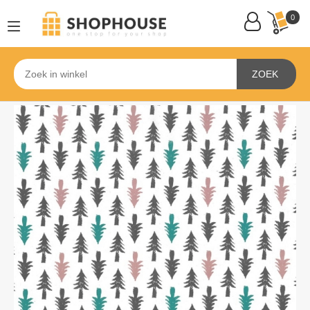
0
ZOEK