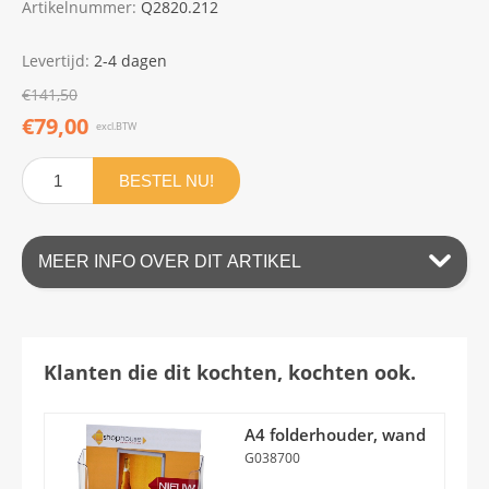
Artikelnummer:
Q2820.212
Levertijd:
2-4 dagen
€141,50
€79,00
excl.BTW
BESTEL NU!
MEER INFO OVER DIT ARTIKEL
Klanten die dit kochten, kochten ook.
A4 folderhouder, wand
G038700