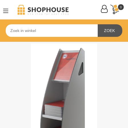
0
ZOEK