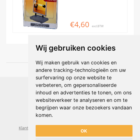
€4,60
excl.BTW
Wij gebruiken cookies
Wij maken gebruik van cookies en
andere tracking-technologieën om uw
surfervaring op onze website te
Shophouse online
verbeteren, om gepersonaliseerde
Max Planckstraat 4
inhoud en advertenties te tonen, om ons
6716 BE Ede, Nederland
websiteverkeer te analyseren en om te
Telefoon:
+31(0)318 618 121
begrijpen waar onze bezoekers vandaan
E-mail:
info@shophouse.nl
Geopend: ma t/m vr 09:00-17:00 uur
komen.
Alleen afhalen, GEEN showroom
Klantenservice
Algemene voorwaarden
Privacybeleid
OK