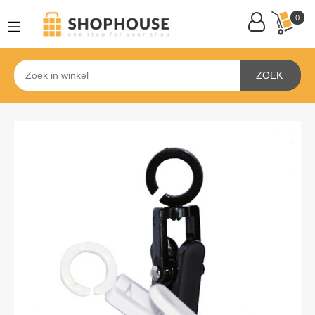
0
ZOEK