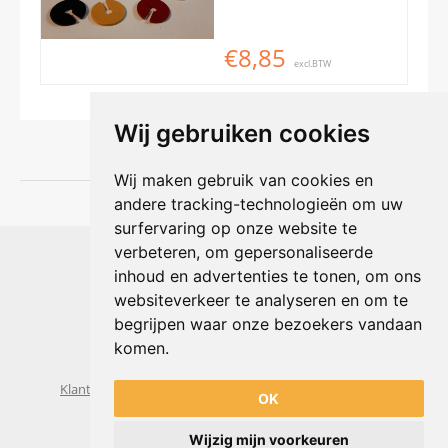
€8,85
excl.BTW
Wij gebruiken cookies
Wij maken gebruik van cookies en
andere tracking-technologieën om uw
surfervaring op onze website te
Shophouse online
verbeteren, om gepersonaliseerde
Max Planckstraat 4
inhoud en advertenties te tonen, om ons
6716 BE Ede, Nederland
websiteverkeer te analyseren en om te
Telefoon:
+31(0)318 618 121
begrijpen waar onze bezoekers vandaan
E-mail:
info@shophouse.nl
Geopend: ma t/m vr 09:00-17:00 uur
komen.
Alleen afhalen, GEEN showroom
Klantenservice
Algemene voorwaarden
Privacybeleid
OK
Wijzig mijn voorkeuren