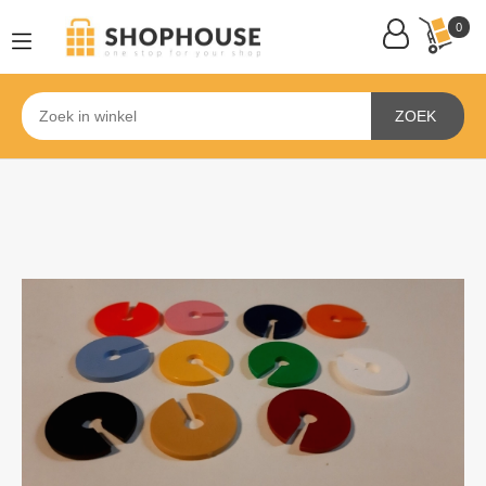
0
ZOEK