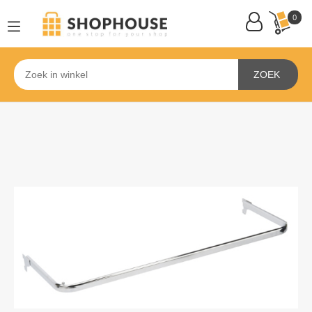
0
ZOEK