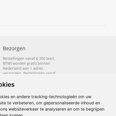
Bezorgen
Bestellingen vanaf € 350 (excl.
BTW) worden gratis binnen
Nederland aan 1 adres
verzonden. Bestellingen vanaf
€ 500 (excl. BTW) worden
gratis naar België aan 1 adres
okies
verzonden.
okies en andere tracking-technologieën om uw
Lees hier hoe het bezorgen
werkt.
ite te verbeteren, om gepersonaliseerde inhoud en
 ons websiteverkeer te analyseren en om te begrijpen
daan komen.