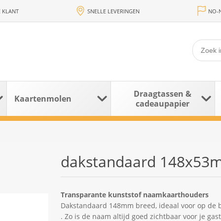
 KLANT
SNELLE LEVERINGEN
NO-N
Draagtassen &
Kaartenmolen
cadeaupapier
dakstandaard 148x53
Transparante kunststof naamkaarthouders
Dakstandaard 148mm breed, ideaal voor op de bal
. Zo is de naam altijd goed zichtbaar voor je gas