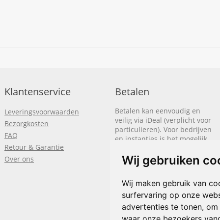
Klantenservice
Betalen
Betalen kan eenvoudig en
Leveringsvoorwaarden
veilig via iDeal (verplicht voor
Bezorgkosten
particulieren). Voor bedrijven
FAQ
en instanties is het mogelijk
Retour & Garantie
om op rekening te betalen.
We sturen je dan een factuur
Wij gebruiken co
Over ons
nadat de bestelling is
afgerond.
Wij maken gebruik van co
Klik hier om meer te lezen
of
surfervaring op onze webs
bel
+31(0)318 618 121
advertenties te tonen, om
waar onze bezoekers van