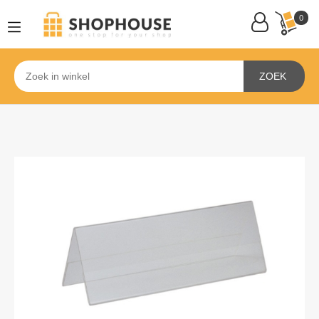
0
ZOEK