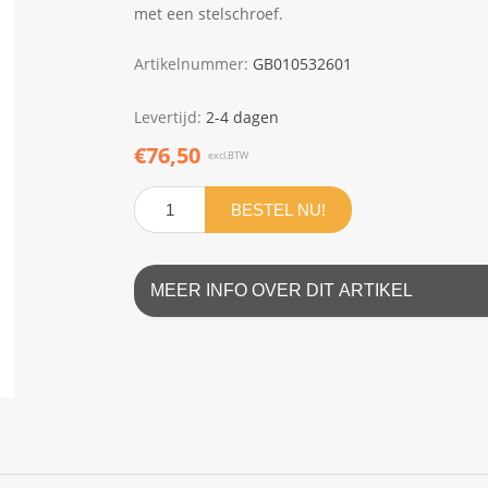
met een stelschroef.
Artikelnummer:
GB010532601
Levertijd:
2-4 dagen
€76,50
excl.BTW
BESTEL NU!
MEER INFO OVER DIT ARTIKEL